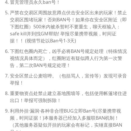
冒充管理员永久ban号！
严禁在交易区周围故意蹲点伏击安全区出来的玩家！禁止
交易区围堵玩家！否则BAN号！如果你在安全区附近（即
下图红圈）500米内被杀暂时不要重生，聊天框输入：
safe kill并到找GM帮助! 举报尽量携带视频，时间证
据！！ (视情节处以Ban号1-3天)
下图红色圈内死亡，凶手必将BAN号规定处理（特殊情况
视情况具体而定），红圈附近有疑似蹲人行为第一次警
告，第二次BAN号规定处理！
安全区禁止公麦喧哗。（包括骂人，宣传等）发现可录音
举报！
重要物资点处禁止建立基地围墙等，包括使用帐篷堵住进
出口！举报可强制拆除！
利用外挂·漏洞·各种非合理BUG立即Ban号(尽量携带视
频，时间证据！)本服务器已经加入多服联BAN机制！
（其他服务器疑似开挂的玩家会有标记，实锤直接BAN