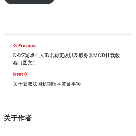
文
Previous
章
DAYZ游戏个人ID名称更改以及服务器MOD挂载教
程（图文）
导
航
Next
关于获取法国长期留学签证事项
关于作者