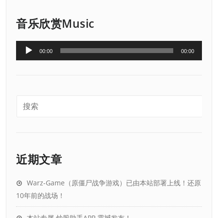
音乐欣赏Music
音
00:00
00:00
频
播
放
器
近期文章
Warz-Game（原僵尸战争游戏）已由本站部署上线！还原
10年前的战场！
本站专属 炒股助手APP 震撼发布！