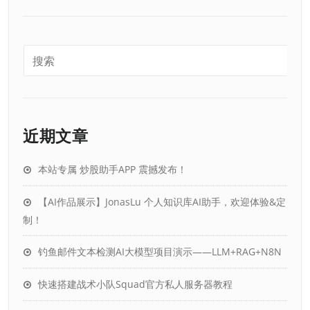
播
放
器
近期文章
本站专属 炒股助手APP 震撼发布！
【AI作品展示】JonasLu 个人知识库AI助手，欢迎体验&定
制！
钓鱼邮件文本检测AI大模型项目演示——LLM+RAG+N8N
快速搭建战术小队Squad官方私人服务器教程