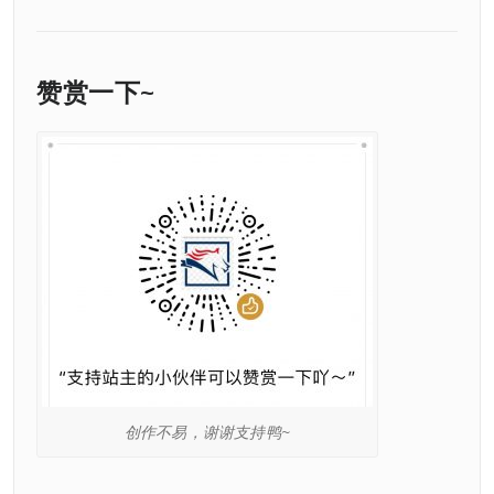
赞赏一下~
创作不易，谢谢支持鸭~