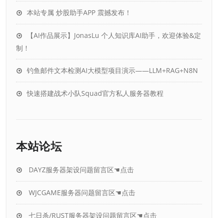
本站专属 炒股助手APP 震撼发布！
【AI作品展示】JonasLu 个人知识库AI助手，欢迎体验&定
制！
钓鱼邮件文本检测AI大模型项目演示——LLM+RAG+N8N
快速搭建战术小队Squad官方私人服务器教程
本站论坛
DAYZ服务器架设问题留言区☚点击
WJCGAME服务器问题留言区☚点击
七日杀/RUST服务器架设问题留言区☚点击