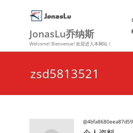
Skip
to
content
JonasLu乔纳斯
Welcome! Bienvenue! 欢迎进入本网站！
zsd5813521
@4bfa8680eea87d59
个人资料