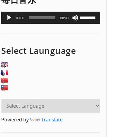
音
使
00:00
00:00
频
用
播
上
放
/
器
下
Select Launguage
箭
头
键
来
增
高
或
降
低
音
Powered by
Translate
量。