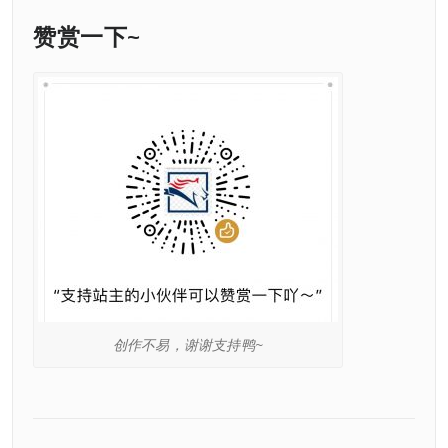
赞赏一下~
创作不易，谢谢支持鸭~