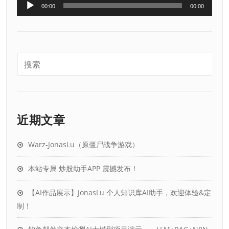
音
00:00
00:00
频
播
放
器
近期文章
Warz-JonasLu（原僵尸战争游戏）
本站专属 炒股助手APP 震撼发布！
【AI作品展示】JonasLu 个人知识库AI助手，欢迎体验&定
制！