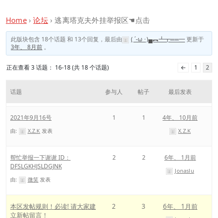
Home
›
论坛
›
逃离塔克夫外挂举报区☚点击
此版块包含 18个话题 和 13个回复，最后由
( ´-ω ･)▄︻┻┳══━
更新于
3年、 8月前
。
正在查看 3 话题： 16-18 (共 18 个话题)
←
1
2
话题
参与人
帖子
最后发表
2021年9月16号
1
1
4年、 10月前
由:
X.Z.K
发表
X.Z.K
帮忙举报一下谢谢 ID：
2
2
6年、 1月前
DFSLGKHJSLDGJNK
Jonaslu
由:
微笑
发表
本区发帖规则！必读! 请大家建
2
3
6年、 1月前
立新帖留言！