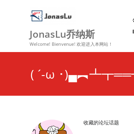
Skip
to
content
JonasLu乔纳斯
Welcome! Bienvenue! 欢迎进入本网站！
( ´-ω ･)▄︻┻┳═
收藏的论坛话题