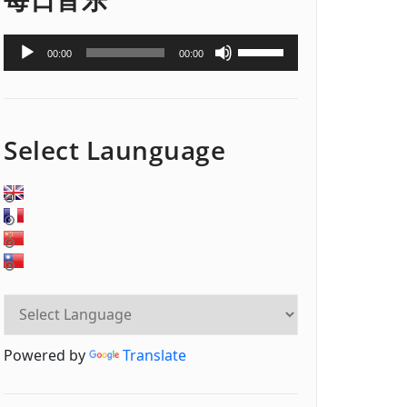
音
使
00:00
00:00
频
用
播
上
放
/
器
下
Select Launguage
箭
头
键
来
增
高
或
降
低
音
Powered by
Translate
量。